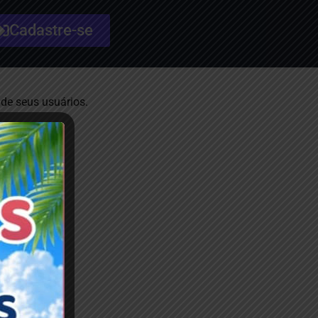
Cadastre-se
de seus usuários.