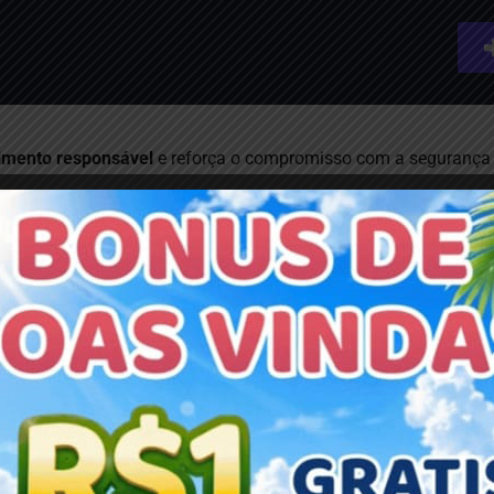
imento responsável
e reforça o compromisso com a segurança 
 maiores de 18 anos
.
LU são destinados apenas para
fins de diversão
.
não representam ganhos futuros em jogos com dinheiro real
.
as in-app
.
controlar seus gastos de forma consciente.